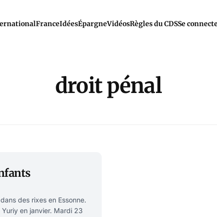
ernational
France
Idées
Épargne
Vidéos
Règles du CDS
Se connect
droit pénal
nfants
 dans des rixes en Essonne.
Yuriy en janvier. Mardi 23