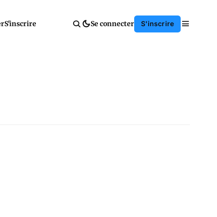
er
S'inscrire
Se connecter
S'inscrire