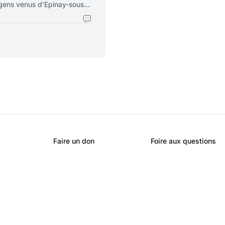
 gens venus d’Epinay-sous-
Boussy-Saint-Antoine. Ces
pé au thorax par une arme
cent âgé de 13 ans a dû
Faire un don
Foire aux questions