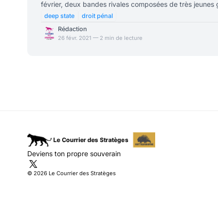
février, deux bandes rivales composées de très jeunes
Sénart et de Quincy-sous-Sénart se sont affrontées à 
deep state
droit pénal
violences ont coûté la vie à un garçon de 14 ans, frap
Rédaction
blanche. Grièvement blessé à la gorge, un autre adoles
26 févr. 2021 — 2 min de lecture
être opéré. Six mineu
Deviens ton propre souverain
© 2026 Le Courrier des Stratèges