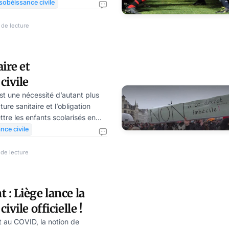
 en réponse aux prises d’otage
sobéissance civile
re – prises d’otage présentées
ar leurs auteurs, qui « oublient
 de lecture
on de monopole dont jouit leur
néanmoins, on finit quand même
ire et
ent un gouvernement – si
civile
st une nécessité d’autant plus
ure sanitaire et l’obligation
tre les enfants scolarisés en
terdiction récente de « l’école à
ce civile
à désobéir civilement soit à
idique existant pour obtenir une
de lecture
 des écoles privées hors
uer la désobéissance civile en
ale. C’est l’occasion de penser
: Liège lance la
ivile officielle !
 au COVID, la notion de