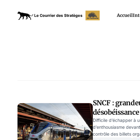
Accueil
Int
SNCF : grandeu
désobéissance 
Schwartz
Difficile d’échapper à 
d’enthousiasme devant
contrôle des billets or