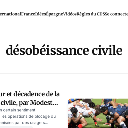
ernational
France
Idées
Épargne
Vidéos
Règles du CDS
Se connect
désobéissance civile
r et décadence de la
civile, par Modeste
un certain sentiment
 les opérations de blocage du
ganisées par des usagers