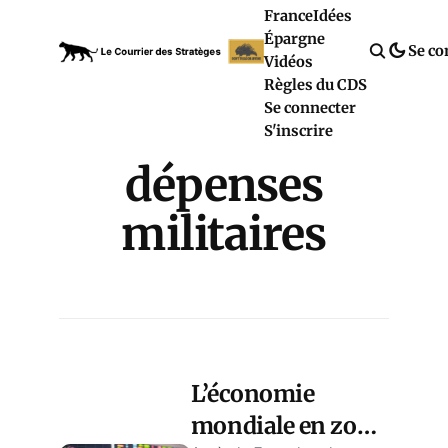
France
Idées
Épargne
Se co
Vidéos
Règles du CDS
Se connecter
S'inscrire
dépenses
militaires
L’économie
mondiale en zone