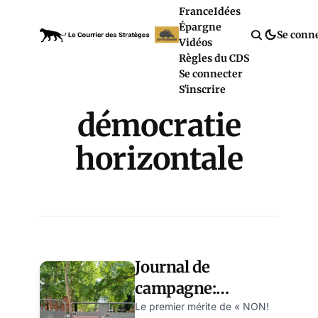
France
Idées
Épargne
Se conn
Vidéos
Règles du CDS
Se connecter
S'inscrire
démocratie
horizontale
Journal de
campagne:
mobiliser l’énergie
Le premier mérite de « NON!