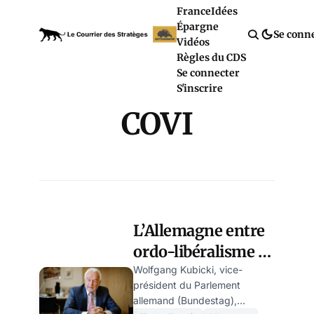
France
Idées
Épargne
Se conn
Vidéos
Règles du CDS
Se connecter
S'inscrire
COVI
L’Allemagne entre
ordo-libéralisme et
Great Reset: encore
Wolfgang Kubicki, vice-
président du Parlement
une société
allemand (Bundestag),