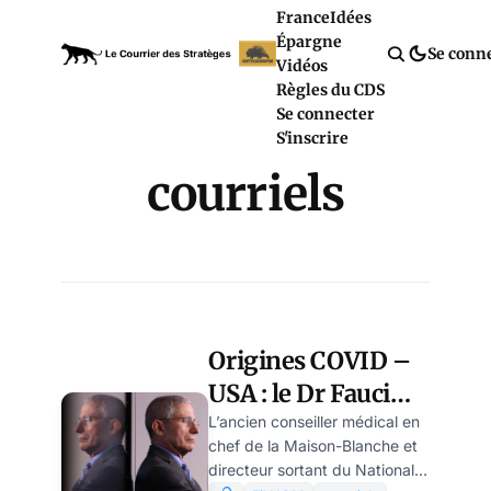
France
Idées
Épargne
Se conn
Vidéos
Règles du CDS
Se connecter
S'inscrire
courriels
Origines COVID –
USA : le Dr Fauci
bientôt au banc des
L’ancien conseiller médical en
chef de la Maison-Blanche et
accusés ?
directeur sortant du National