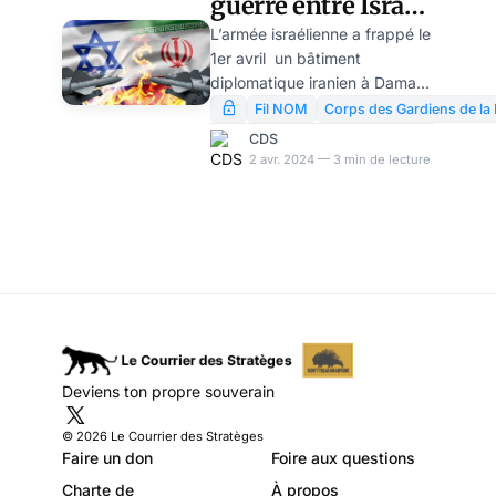
guerre entre Israël
et l’Iran?
L’armée israélienne a frappé le
1er avril un bâtiment
diplomatique iranien à Damas,
tuant plusieurs officiers
Fil NOM
Corps des Gardiens de la 
supérieurs et généraux
CDS
iraniens. Il y a quelques jours,
2 avr. 2024 — 3 min de lecture
l’Iran accueillait à Téhéran
toutes les factions
combattantes palestiniennes
mais aussi des représentants
de « l’Axe de la Résistance »
(Ansarallah, Herzbollah,
résistance chiite irakienne).
L’Iran apparaît de plus en plus
au grand jour comme le
Deviens ton propre souverain
coordinateur des actions
combattantes au service de la
© 2026 Le Courrier des Stratèges
cause palestinienne. Israël ira-
Faire un don
Foire aux questions
Charte de
À propos