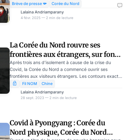
l’agence de voyages Koryo Tours. Cette réouverture,
Brève de presse 📯
Corée du Nord
annoncée avec prudence, marque un pas timide vers
Lalaina Andriamparany
la relance d’un secteur touristique ultra-restreint et
4 févr. 2025 — 2 min de lecture
contrôlé par Pyongyang. La zone économique spéciale
de Rason, située à la frontière avec la Chine et la
Russie, est désormais accessible « à compter
La Corée du Nord rouvre ses
d’aujourd’hui », a annoncé le voyagist
frontières aux étrangers, sur fond
de suspicion
Après trois ans d’isolement à cause de la crise du
Covid, la Corée du Nord a commencé ouvrir ses
frontières aux visiteurs étrangers. Les contours exacts
de ce changement ne sont pas encore connus.
Fil NOM
Chine
Lalaina Andriamparany
28 sept. 2023 — 2 min de lecture
Covid à Pyongyang : Corée du
Nord physique, Corée du Nord