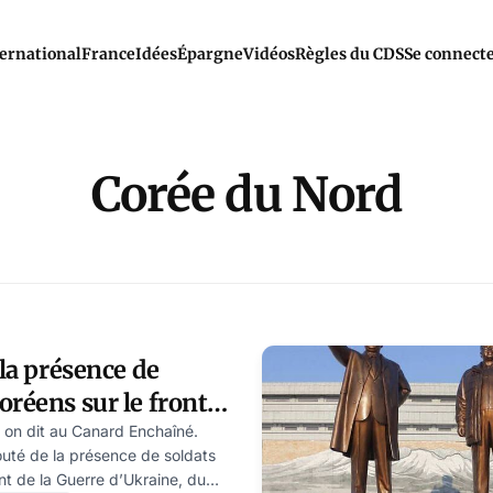
ernational
France
Idées
Épargne
Vidéos
Règles du CDS
Se connect
Corée du Nord
 la présence de
oréens sur le front
 la propagande
 on dit au Canard Enchaîné.
outé de la présence de soldats
nt de la Guerre d’Ukraine, du