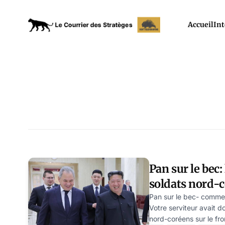
Accueil
Int
Pan sur le bec:
soldats nord-c
n’était pas de
Pan sur le bec- comme
Votre serviteur avait d
ukrainienne
nord-coréens sur le fro