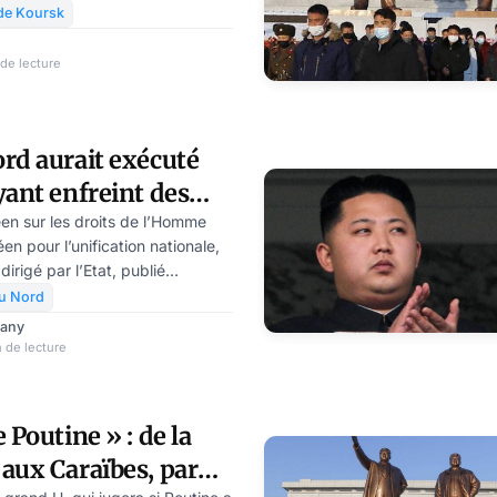
 si! Il y en avait. Ce n’était pas
 de Koursk
inienne. Les Russes viennent de
rd-Coréens aussi.
de lecture
rd aurait exécuté
yant enfreint des
es au COVID
éen sur les droits de l’Homme
éen pour l’unification nationale,
irigé par l’Etat, publié
 la Corée du Nord aurait
u Nord
publique des citoyens ayant
rany
ns en vigueur pour lutter contre
 de lecture
mations provenaient d’un
rée du Sud.
 Poutine » : de la
aux Caraïbes, par