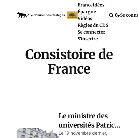
France
Idées
Épargne
Se conn
Vidéos
Règles du CDS
Se connecter
S'inscrire
Consistoire de
France
Le ministre des
universités Patrick
Hetzel se rend à
Le 19 novembre dernier,