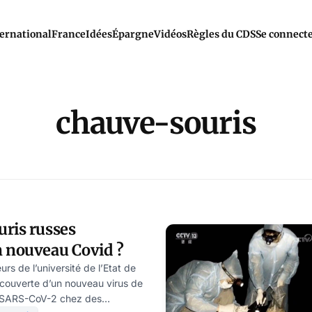
ernational
France
Idées
Épargne
Vidéos
Règles du CDS
Se connect
chauve-souris
uris russes
n nouveau Covid ?
s de l’université de l’Etat de
écouverte d’un nouveau virus de
e SARS-CoV-2 chez des