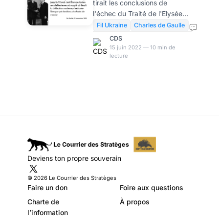
tirait les conclusions de
contre la volonté
l'échec du Traité de l'Elysée
d’hégémonie
avec la République Fédérale
Fil Ukraine
Charles de Gaulle
d'Allemagne. Il commençait à
américaine
CDS
esquisser une politique
15 juin 2022 — 10 min de
lecture
étrangère d'envergure
mondiale: reconnaissance de
la Chine populaire,
dénonciation du dollar tout
puissant, refus de la Guerre du
Vietnam, sortie du
commandement intégré de
l'OTAN, appel au réveil des
Français d'Amérique....De
Gaulle esquissa ce que
Deviens ton propre souverain
Vladimir Poutine est en train
de réaliser un demi-siècle plus
© 2026 Le Courrier des Stratèges
tard. Une telle affir
Faire un don
Foire aux questions
Charte de
À propos
l’information