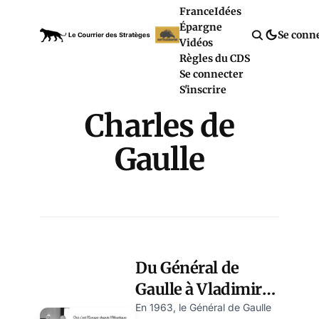
France
Idées
Épargne
Se conn
Vidéos
Règles du CDS
Se connecter
S'inscrire
Charles de
Gaulle
Du Général de
Gaulle à Vladimir
Poutine: la lutte
En 1963, le Général de Gaulle