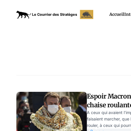
Accueil
Int
Espoir Macron 
chaise roulant
Schwartz
A ceux qui avaient l’i
faisaient marcher, que
rouler, à ceux qui pour