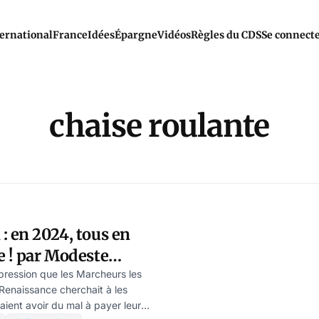
ernational
France
Idées
Épargne
Vidéos
Règles du CDS
Se connect
chaise roulante
: en 2024, tous en
e ! par Modeste
mpression que les Marcheurs les
 Renaissance cherchait à les
raient avoir du mal à payer leur