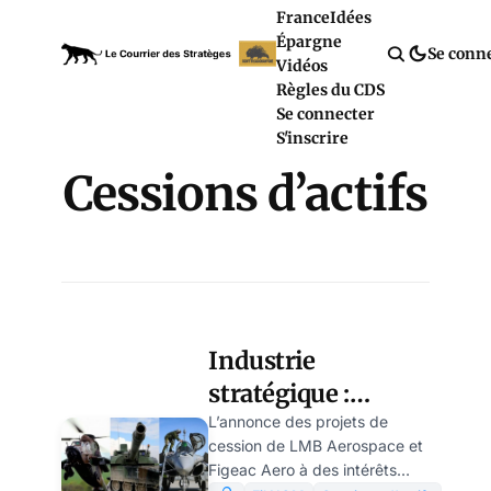
France
Idées
Épargne
Se conn
Vidéos
Règles du CDS
Se connecter
S'inscrire
Cessions d’actifs
Industrie
stratégique :
vendre ou bâtir
L’annonce des projets de
cession de LMB Aerospace et
une souveraineté
Figeac Aero à des intérêts