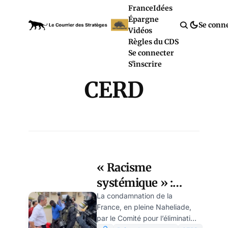
France
Idées
Épargne
Se conn
Vidéos
Règles du CDS
Se connecter
S'inscrire
CERD
« Racisme
systémique » :
faisant mine de se
La condamnation de la
France, en pleine Naheliade,
défendre, Paris
par le Comité pour l’élimination