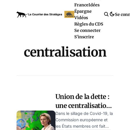
France
Idées
Épargne
Se con
Vidéos
Règles du CDS
Se connecter
S'inscrire
centralisation
Union de la dette :
une centralisation
par la petite porte ?
Dans le sillage de Covid-19, la
Commission européenne et
par Ulrike Reisner
les États membres ont fait