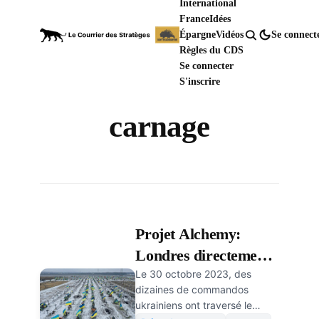
International
France
Idées
Épargne
Vidéos
Se connect
Règles du CDS
Se connecter
S'inscrire
carnage
Projet Alchemy:
Londres directement
Le 30 octobre 2023, des
impliqué dans le
dizaines de commandos
« bain de sang » de
ukrainiens ont traversé le