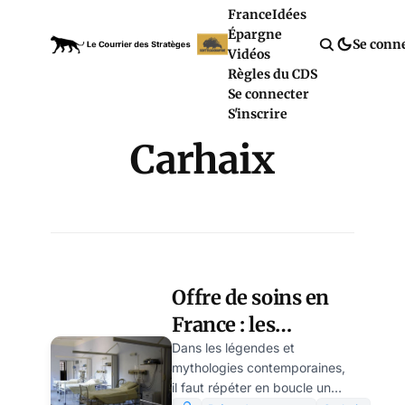
France
Idées
Épargne
Se conn
Vidéos
Règles du CDS
Se connecter
S'inscrire
Carhaix
Offre de soins en
France : les
campagnes
Dans les légendes et
mythologies contemporaines,
débordent de
il faut répéter en boucle un