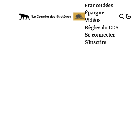
France
Idées
Épargne
Vidéos
Règles du CDS
Se connecter
S'inscrire