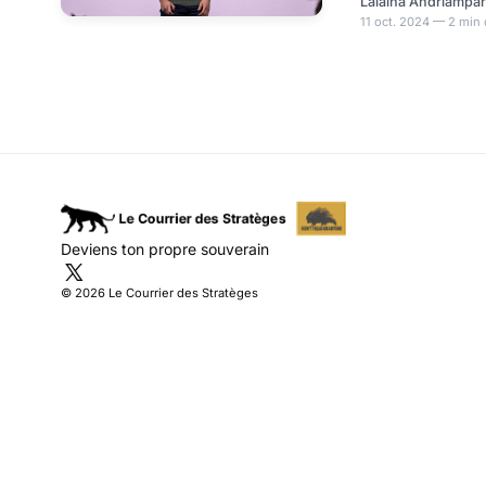
Lalaina Andriampa
Paris. Cette première 
11 oct. 2024 — 2 min 
l’intelligence artificiel
continentale est prévue 
D’après L’Informé, les
démarrer prochainemen
Deviens ton propre souverain
© 2026 Le Courrier des Stratèges