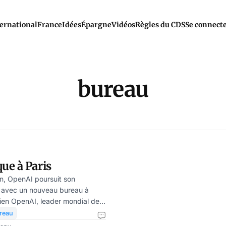
ernational
France
Idées
Épargne
Vidéos
Règles du CDS
Se connect
bureau
ue à Paris
n, OpenAI poursuit son
 avec un nouveau bureau à
nien OpenAI, leader mondial de
lle avec Chat GPT, a annoncé le
reau
nier l’ouverture d’un bureau à