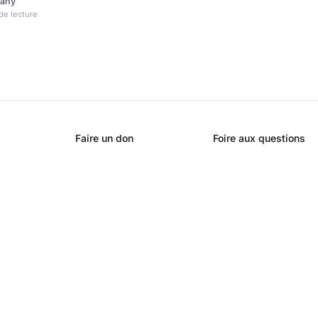
rany
implantation du géant de
de lecture
le (IA) américain en Europe
avoir lieu d’ici la fin 2024.
 recrutements devraient
t, dans le cadre d’une v
Faire un don
Foire aux questions