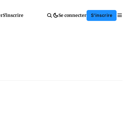
er
S'inscrire
Se connecter
S'inscrire