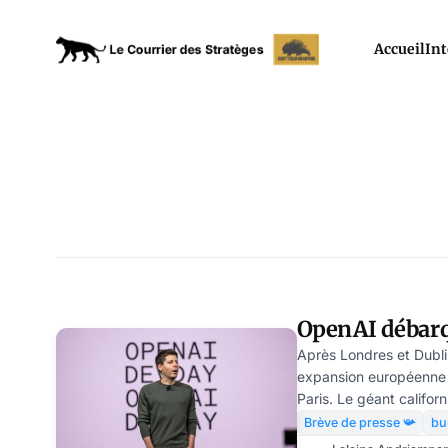
Accueil
Int
OpenAI débarq
Après Londres et Dubli
expansion européenne
Paris. Le géant califor
l’intelligence artificie
Brève de presse 📯
bu
mercredi 9 octobre der