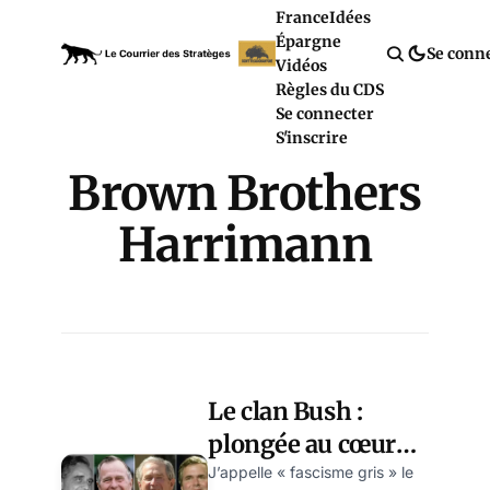
France
Idées
Épargne
Se conn
Vidéos
Règles du CDS
Se connecter
S'inscrire
Brown Brothers
Harrimann
Le clan Bush :
plongée au cœur
du fascisme (gris)
J’appelle « fascisme gris » le