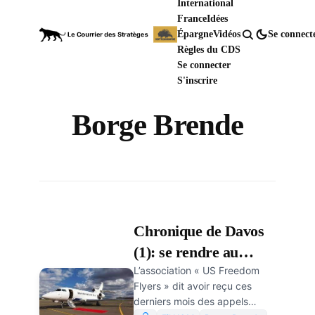
International
France
Idées
Épargne
Vidéos
Se connect
Règles du CDS
Se connecter
S'inscrire
Borge Brende
Chronique de Davos
(1): se rendre au
L’association « US Freedom
WEF avec un pilote
Flyers » dit avoir reçu ces
non vacciné?
derniers mois des appels