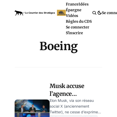
France
Idées
Épargne
Se conn
Vidéos
Règles du CDS
Se connecter
S'inscrire
Boeing
Musk accuse
l’agence
américaine de
Elon Musk, via son réseau
social X (anciennement
l’aviation de
Twitter), ne cesse d’exprimer