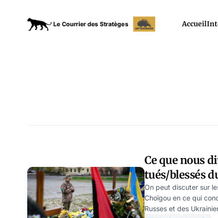
Accueil
Int
Ce que nous dit
tués/blessés d
Ukrainiens sur
On peut discuter sur le
Choïgou en ce qui conc
militaires en 
Russes et des Ukrainien