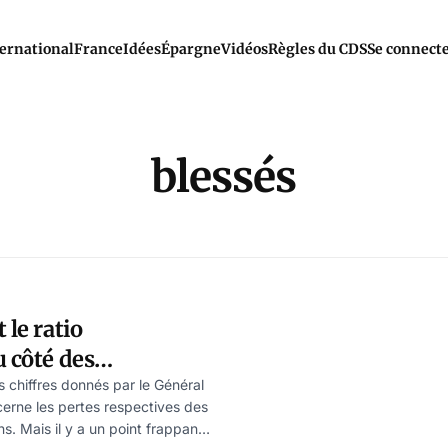
ernational
France
Idées
Épargne
Vidéos
Règles du CDS
Se connect
blessés
 le ratio
u côté des
 les opérations
s chiffres donnés par le Général
erne les pertes respectives des
cours
s. Mais il y a un point frappant