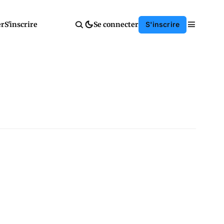
er
S'inscrire
Se connecter
S'inscrire