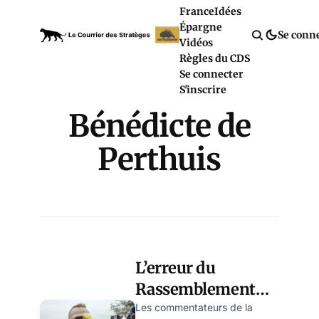
France
Idées
Épargne
Se conn
Vidéos
Règles du CDS
Se connecter
S'inscrire
Bénédicte de
Perthuis
L’erreur du
Rassemblement
National: avoir
Les commentateurs de la