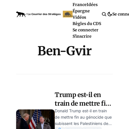
France
Idées
Épargne
Se conn
Vidéos
Règles du CDS
Se connecter
S'inscrire
Ben-Gvir
Trump est-il en
train de mettre fin
au génocide des
Donald Trump est-il en train
de mettre fin au génocide que
Palestiniens de
subissent les Palestiniens de