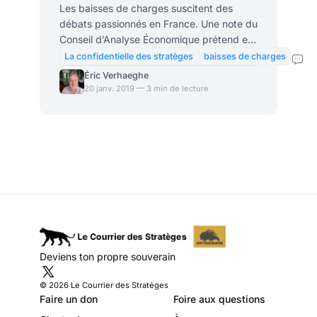
entreprises
Les baisses de charges suscitent des
débats passionnés en France. Une note du
Conseil d’Analyse Économique prétend en
avoir analysé les effets sur l’emploi depuis
La confidentielle des stratèges
baisses de charges
les années 90. Elle suscite pas mal de
Éric Verhaeghe
réserves méthodologiques. Mais, venant
20 janv. 2019 — 3 min de lecture
d’un organisme d’État, elle devrait inspirer
le gouvernement. Elle penche en faveur de
la suppression des dispositifs au-dessus
de 1,6 SMIC. Dans les nombreuses
fonctions dévolues à l’impôt en France,
l’incitation à l’emploi est une fonction
essentielle. La
Deviens ton propre souverain
© 2026 Le Courrier des Stratèges
Faire un don
Foire aux questions