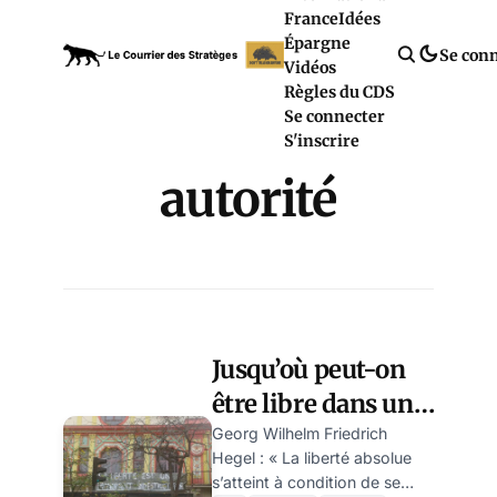
France
Idées
Épargne
Se con
Vidéos
Règles du CDS
Se connecter
S'inscrire
autorité
Jusqu’où peut-on
être libre dans une
société encadrée
Georg Wilhelm Friedrich
Hegel : « La liberté absolue
par un État ? par
s’atteint à condition de se