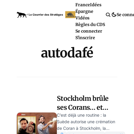
France
Idées
Épargne
Se conn
Vidéos
Règles du CDS
Se connecter
S'inscrire
autodafé
Stockholm brûle
ses Corans… et
brûle d’adhérer à
C’est déjà une routine : la
Suède autorise une crémation
l’OTAN ? par
de Coran à Stockholm, la