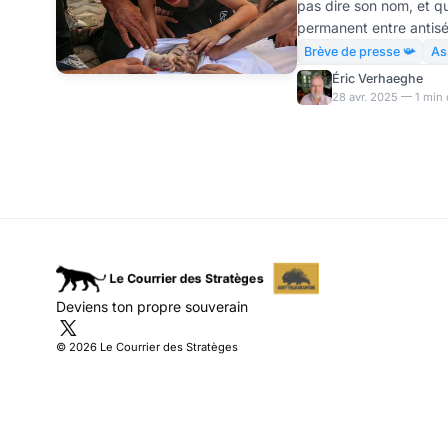
pas dire son nom, et qu
permanent entre antisé
lequel critiquer les mas
Brève de presse 📯
As
désarmés à Gaza prouve
Éric Verhaeghe
chambres à gaz. Les As
28 avr. 2025 — 1 min 
l’antisémitisme ont déb
qui propose des peines 
presse à caractère anti
dissidents qui critiquen
Deviens ton propre souverain
© 2026 Le Courrier des Stratèges