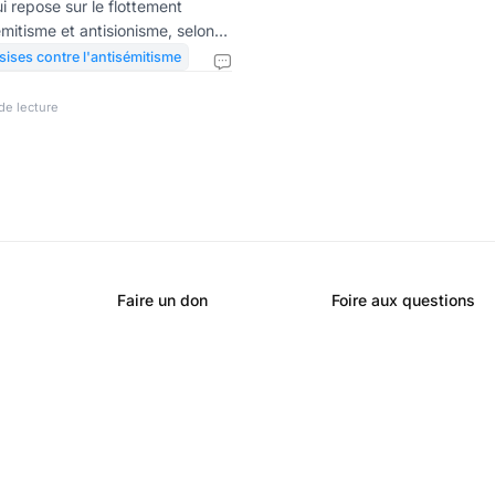
i repose sur le flottement
mitisme et antisionisme, selon
sacres de civils palestiniens
sises contre l'antisémitisme
rait une nostalgie pour les
sises de lutte contre
de lecture
ouché sur la remise d’un rapport
de prison contre les délits de
sémite. Bref, emprisonner les
t la p
Faire un don
Foire aux questions