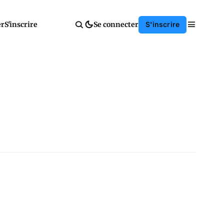
er
S'inscrire
Se connecter
S'inscrire