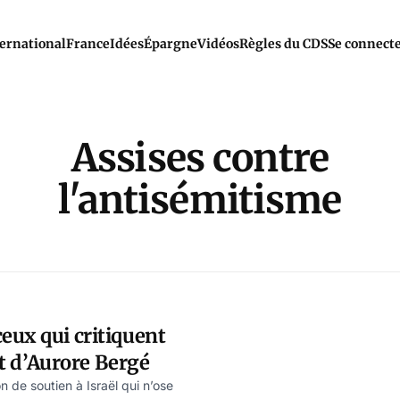
ernational
France
Idées
Épargne
Vidéos
Règles du CDS
Se connect
Assises contre
l'antisémitisme
eux qui critiquent
jet d’Aurore Bergé
n de soutien à Israël qui n’ose