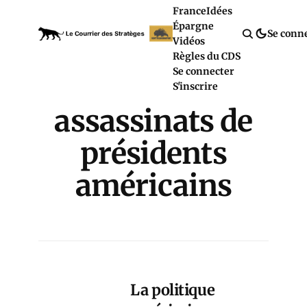
France
Idées
Épargne
Se conn
Vidéos
Règles du CDS
Se connecter
S'inscrire
assassinats de
présidents
américains
La politique