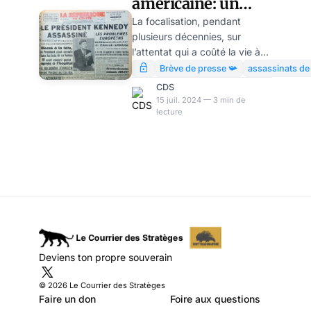
américaine: un
cimetière de
La focalisation, pendant
plusieurs décennies, sur
présidents
l’attentat qui a coûté la vie à
assassinés?
John F. Kennedy, aurait
Brève de presse 📯
assassinats de
presque fait oublier que les
CDS
assassinats et attentats contre
15 juil. 2024 — 3 min de
lecture
des présidents ou des
candidats à la présidence ont
été fréquents dans l’histoire
politique américaine. Donald
Trump est pour la seconde
fois la cible d’un attentat. Voici
un rapide récapitulatif.
Deviens ton propre souverain
© 2026 Le Courrier des Stratèges
Faire un don
Foire aux questions