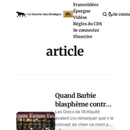
France
Idées
Épargne
Se conn
Vidéos
Règles du CDS
Se connecter
S'inscrire
article
Quand Barbie
blasphème contre
le féminisme,
Les Grecs de l’Antiquité
avaient cru remarquer que « le
Marianne pète un
concept de chien ne mord pas