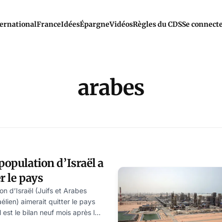
ernational
France
Idées
Épargne
Vidéos
Règles du CDS
Se connect
arabes
population d’Israël a
r le pays
on d’Israël (Juifs et Arabes
élien) aimerait quitter le pays
l est le bilan neuf mois après le