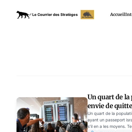
Accueil
Int
Un quart de la 
envie de quitte
Un quart de la populati
ayant un passeport isra
s’il en a les moyens. Te