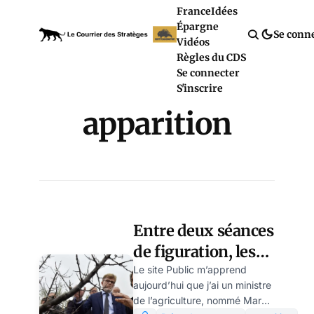
France
Idées
Épargne
Se conn
Vidéos
Règles du CDS
Se connecter
S'inscrire
apparition
Entre deux séances
de figuration, les
ministres jouent
Le site Public m’apprend
aujourd’hui que j’ai un ministre
dans des séries, par
de l’agriculture, nommé Marc