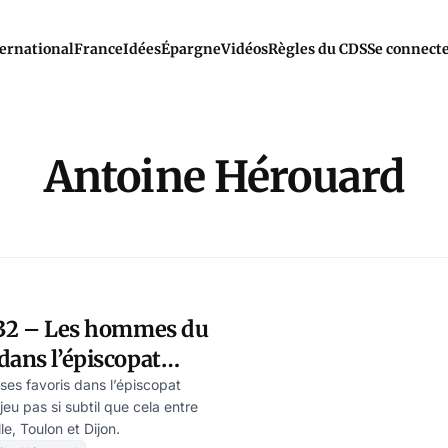
ernational
France
Idées
Épargne
Vidéos
Règles du CDS
Se connect
Antoine Hérouard
n°32 – Les hommes du
dans l’épiscopat
 ses favoris dans l’épiscopat
jeu pas si subtil que cela entre
le, Toulon et Dijon.