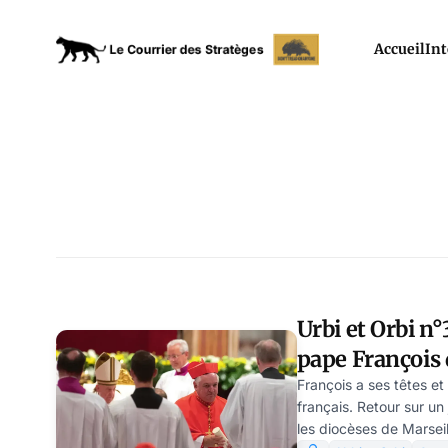
Accueil
Int
Urbi et Orbi 
pape François 
français
François a ses têtes et
français. Retour sur un 
les diocèses de Marseil