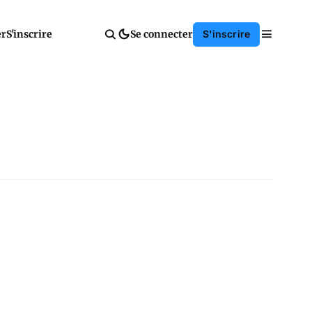
er
S'inscrire
Se connecter
S'inscrire