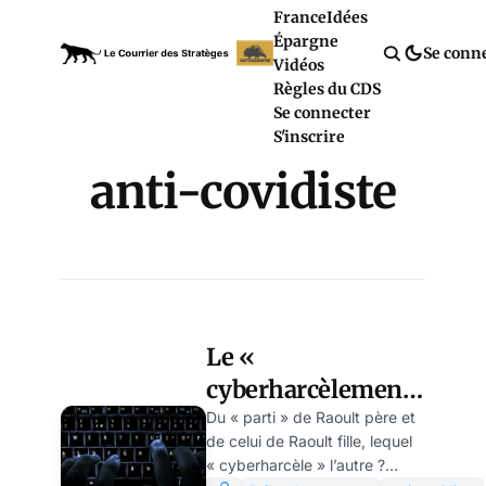
France
Idées
Épargne
Se conn
Vidéos
Règles du CDS
Se connecter
S'inscrire
anti-covidiste
Le «
cyberharcèlement
», nouveau nom de
Du « parti » de Raoult père et
de celui de Raoult fille, lequel
la liberté
« cyberharcèle » l’autre ?