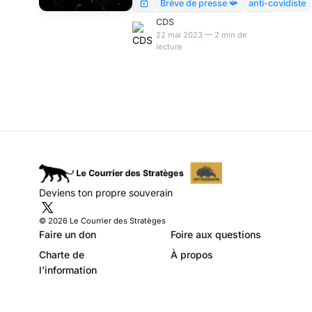
d’expression ? par
Question piège, dans la
Brève de presse 📯
anti-covidiste
mesure où toute réponse se
Modeste Schwartz
CDS
traduira par une
22 mai 2023 — 2 min de
lecture
condamnation de la liberté
d’expression.
Deviens ton propre souverain
© 2026 Le Courrier des Stratèges
Faire un don
Foire aux questions
Charte de
À propos
l’information