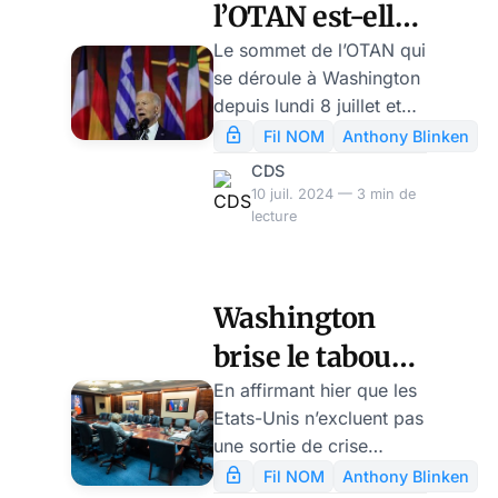
l’OTAN est-elle
en meilleure
Le sommet de l’OTAN qui
se déroule à Washington
santé que Joe
depuis lundi 8 juillet et
Biden?
dure jusqu’à demain jeudi
Fil NOM
Anthony Blinken
11 juillet, a été torpillé
CDS
d’avance par ce que le
10 juil. 2024 — 3 min de
monde a découvert de
lecture
l’état de santé réel de
Joe Biden. Ce devait être
le 75è anniversaire de
Washington
l’OTAN, une occasion
brise le tabou
grandiose de célébrer
une alliance « plus forte
de concessions
En affirmant hier que les
que jamais ». Hélas pour
Etats-Unis n’excluent pas
territoriales par
les Etats-Unis et leurs
une sortie de crise
l’Ukraine, par
alliés, ce qui domine,
comportant une révision
Fil NOM
Anthony Blinken
c’est la publicité faite par