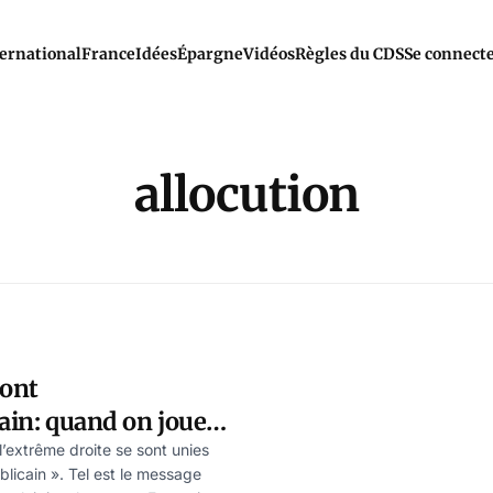
ernational
France
Idées
Épargne
Vidéos
Règles du CDS
Se connect
allocution
ront
cain: quand on joue
ots, ils se vengent
’extrême droite se sont unies
blicain ». Tel est le message