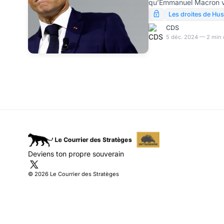
qu’Emmanuel Macron vo
soir 5 décembre, à l’occ
Les droites de Hu
prononcée après la dém
CDS
problème est que tout 
5 déc. 2024 — 2 min 
Emmanuel macron est u
des mots. Le problème 
renvoient à des réalités
venger. Aini le mot « d
Deviens ton propre souverain
© 2026 Le Courrier des Stratèges