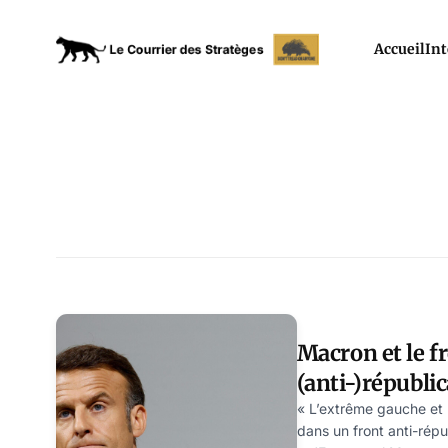
Accueil
Int
Macron et le f
(anti-)républi
trop avec les m
« L’extrême gauche et l
dans un front anti-répu