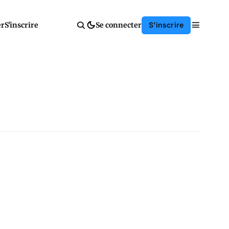
er
S'inscrire
Se connecter
S'inscrire