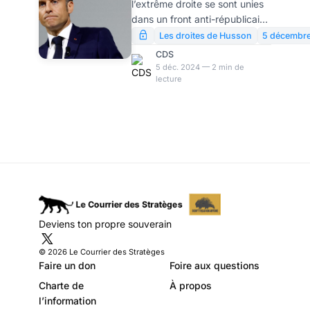
l’extrême droite se sont unies
avec les mots, ils se
dans un front anti-républicain
vengent
». Tel est le message
Les droites de Husson
5 décembr
qu’Emmanuel Macron voulait
CDS
inculquer aux Français ce soir
5 déc. 2024 — 2 min de
lecture
5 décembre, à l’occasion de
l’allocution qu’il a prononcée
après la démission de Michel
Barnier. Le problème est que
tout est inexact dans cette
formule. Emmanuel macron est
un bon sophiste, manipulateur
des mots. Le problème est
que les mots, parce qu’ils
renvoient à des réalités,
Deviens ton propre souverain
finissent toujours par se
venger. Aini le mot « démis
© 2026 Le Courrier des Stratèges
Faire un don
Foire aux questions
Charte de
À propos
l’information