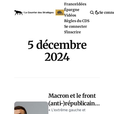
France
Idées
Épargne
Se conn
Vidéos
Règles du CDS
Se connecter
S'inscrire
5 décembre
2024
Macron et le front
(anti-)républicain:
quand on joue trop
« L’extrême gauche et