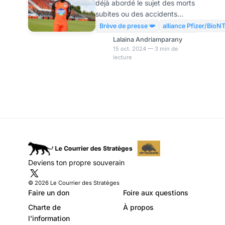
déjà abordé le sujet des morts
injections Pfizer
subites ou des accidents
graves de sportifs de haut
Brève de presse 📯
alliance Pfizer/BioN
niveau, professionnels ou
Lalaina Andriamparany
amateurs dans un contexte de
15 oct. 2024 — 3 min de
lecture
vaccination massive contre le
COVID. Récemment, François-
Xavier Fumu Tamuzo, ex-
joueur de l’AJ Auxerre et du
Stade Lavallois, a déclaré que
sa carrière a été brusquement
interrompue à 29 ans, suite
aux effets secondaires du
vaccin ARN anti- Covid.
Aujourd’hui, il entame une
Deviens ton propre souverain
action en justice contre Pfizer
et BioNTech pour obtenir de
© 2026 Le Courrier des Stratèges
Faire un don
Foire aux questions
Charte de
À propos
l’information