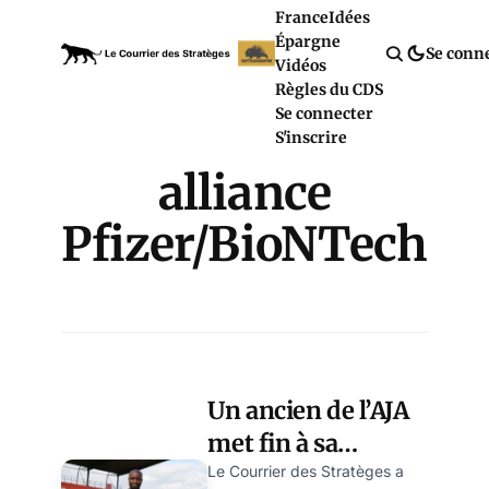
France
Idées
Épargne
Se conn
Vidéos
Règles du CDS
Se connecter
S'inscrire
alliance
Pfizer/BioNTech
Un ancien de l’AJA
met fin à sa
carrière après
Le Courrier des Stratèges a