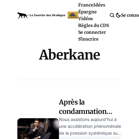
France
Idées
Épargne
Se conn
Vidéos
Règles du CDS
Se connecter
S'inscrire
Aberkane
Après la
condamnation
d'Aberkane,
Nous assistons aujourd'hui à
une accélération phénoménale
l'errance de la
de la pression systémique sur