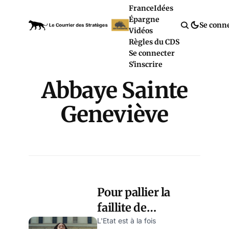
France
Idées
Épargne
Se conn
Vidéos
Règles du CDS
Se connecter
S'inscrire
Abbaye Sainte
Geneviève
Pour pallier la
faillite de
l’Education
L'Etat est à la fois