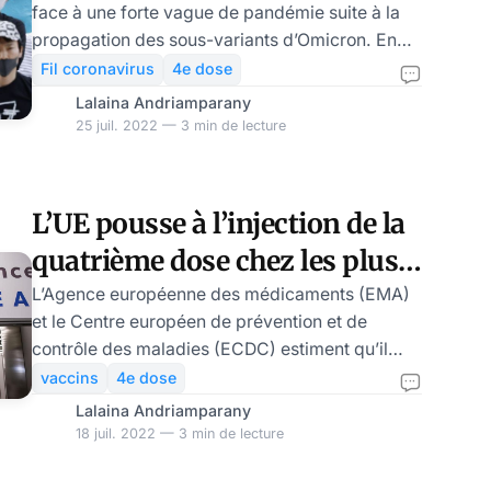
face à une forte vague de pandémie suite à la
propagation des sous-variants d’Omicron. En
effet, elle a enregistré une forte hausse des cas
Fil coronavirus
4e dose
d’infections au quotidien. Pourtant, le pays
Lalaina Andriamparany
venait de rouvrir ses portes aux touristes. Ce
25 juil. 2022 — 3 min de lecture
changement radical de la situation pourrait
obliger les autorités politiques et sanitaires à
revoir les décisions prises. Le 2 février 2022, le
L’UE pousse à l’injection de la
Japon avait enregistré un record de pandémie
quatrième dose chez les plus
avec 21.562 nouveaux cas d’infec
de 60 ans
L’Agence européenne des médicaments (EMA)
et le Centre européen de prévention et de
contrôle des maladies (ECDC) estiment qu’il
faut envisager l’injection une seconde dose de
vaccins
4e dose
rappel de vaccin à ARNm - autrement dit une
Lalaina Andriamparany
quatrième dose - aux personnes âgées de 60 à
18 juil. 2022 — 3 min de lecture
79 ans et celles qui sont susceptibles de
développer la forme grave du Covid-19. Alors