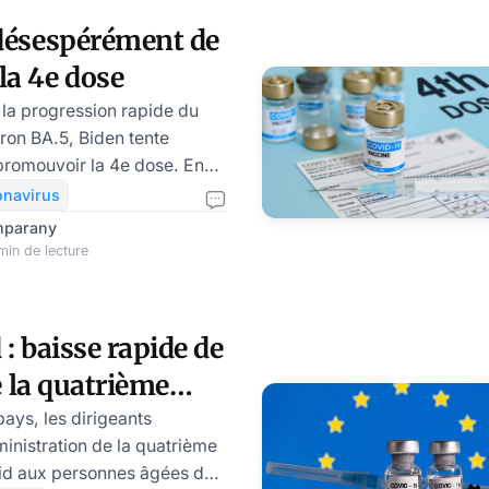
BA.1. Plus contagieux, mais
 désespérément de
deux sous-variants d’Omicron
la 4e dose
s en plus en Europe. Selon
 la progression rapide du
ron BA.5, Biden tente
romouvoir la 4e dose. En
e proposer une seconde
onavirus
à tous les adultes. La mise
mparany
 plan dépendrait du nombre
min de lecture
ient à ce que les
mesures sanitaires strictes
: baisse rapide de
ion des infections et
de la quatrième
mois de mai
ne étude
ys, les dirigeants
nistration de la quatrième
id aux personnes âgées de