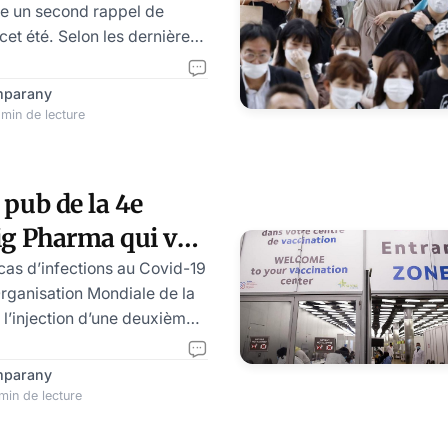
ire un second rappel de
et été. Selon les dernières
ités ont changé d’avis. Pour
on optimale à toute la
mparany
omme hiver, surtout en cas
 min de lecture
e de grippe, les
 Maison-Blanche ont décidé
cation de vaccins actualisés
 pub de la 4e
icron, une décision ayant
Big Pharma qui va
 les données
cas d’infections au Covid-19
rganisation Mondiale de la
l’injection d’une deuxième
 personnes
 aux adultes vulnérables.
mparany
 préoccupants VOC » par
min de lecture
s-variants BA.4 et BA.5 de la
ient plus transmissibles que