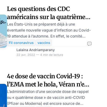
qu’une étude israélienne avait révélé que
Les questions des CDC
l’administration d’une quatrième dose ne
américains sur la quatrième
susciterait pas un niveau immunitaire plus
élevé, les vaccins AR
dose
Les États-Unis se préparent déjà à une
éventuelle nouvelle vague d’infection au Covid-
19 attendue à l’automne. En effet, le comité
consultatif des centres de contrôle et de
Fil coronavirus
vaccins
prévention des maladies (CDC) s’est réuni
Lalaina Andriamparany
mercredi pour étudier la stratégie de
22 avr. 2022 — 4 min de lecture
vaccination à adopter. Le débat concerne
notamment l’administration d’une quatrième
dose de Pfizer ou Moderna. Le groupe
4e dose de vaccin Covid-19 :
d’experts des CDC reste sceptique quant à
l’EMA met le hola, Véran n’en
l’usage de cette nouvelle injection pour
l’ensemble de la population. Si les résult
tient pas compte
L’administration d’une seconde dose de rappel
ou « quatrième dose » de vaccin anti-COVID
(Pfizer ou Moderna) est encore source de