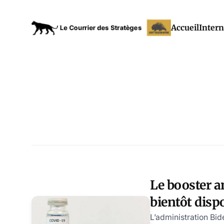
Accueil
Intern
Le booster 
bientôt disp
Unis ?
L’administration Bi