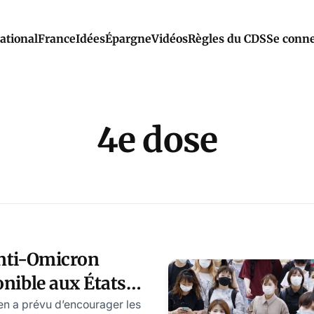
ational
France
Idées
Épargne
Vidéos
Règles du CDS
Se conne
4e dose
anti-Omicron
onible aux États-
den a prévu d’encourager les