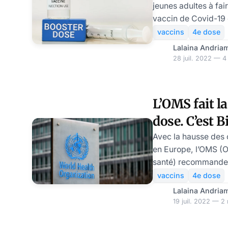
jeunes adultes à fa
vaccin de Covid-19 c
nouvelles, les autor
vaccins
4e dose
assurer une protecti
Lalaina Andria
population en été c
28 juil. 2022 — 4
d’une nouvelle vagu
responsables de la
d’accélérer la fabri
L’OMS fait la
ou boosters anti-Om
dose. C’est 
déclenché un grand débat. Selon
des
aimer!
Avec la hausse des 
en Europe, l’OMS (O
santé) recommande 
dose de rappel aux
vaccins
4e dose
immunodéprimées et
Lalaina Andria
Classés « variants
19 juil. 2022 — 2 
l’OMS, les deux sou
lignée omicron sera