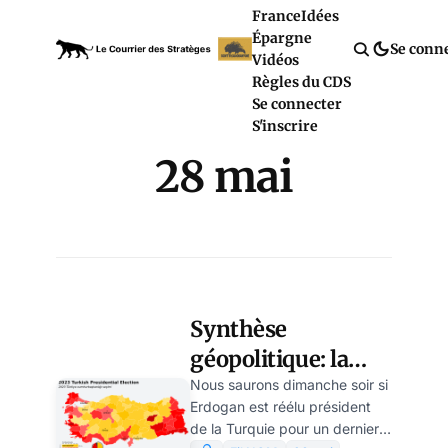
France
Idées
Épargne
Se conn
Vidéos
Règles du CDS
Se connecter
S'inscrire
28 mai
Synthèse
géopolitique: la
révolte turque
Nous saurons dimanche soir si
Erdogan est réélu président
contre la menace
de la Turquie pour un dernier