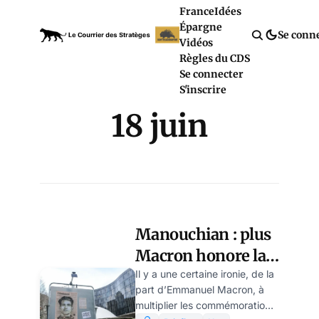
France
Idées
Épargne
Se conn
Vidéos
Règles du CDS
Se connecter
S'inscrire
18 juin
Manouchian : plus
Macron honore la
résistance, moins il
Il y a une certaine ironie, de la
part d’Emmanuel Macron, à
la tolère
multiplier les commémorations