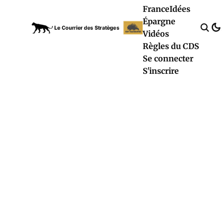
France
Idées
Épargne
Vidéos
Règles du CDS
Se connecter
S'inscrire