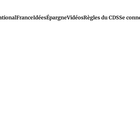
ational
France
Idées
Épargne
Vidéos
Règles du CDS
Se conn