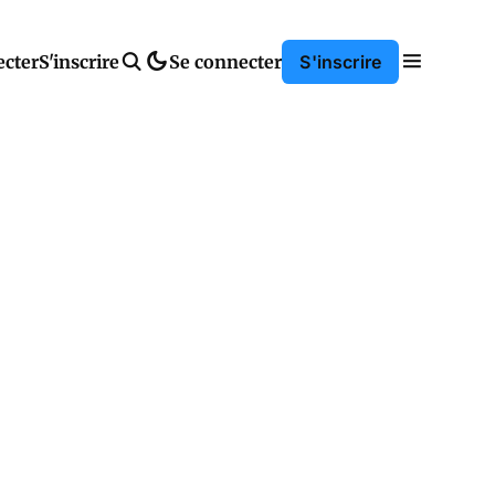
ecter
S'inscrire
Se connecter
S'inscrire