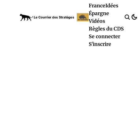
France
Idées
Épargne
Vidéos
Règles du CDS
Se connecter
S'inscrire