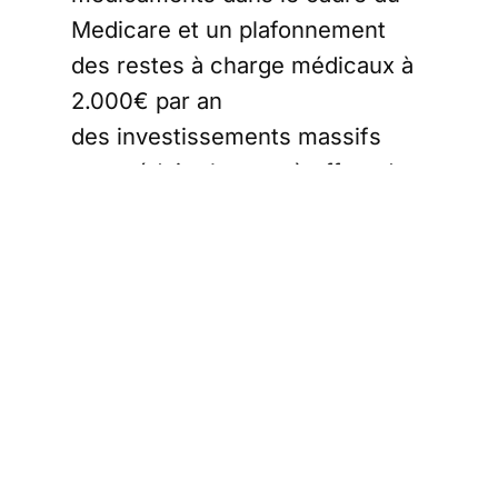
Medicare et un plafonnement
des restes à charge médicaux à
2.000€ par an
des investissements massifs
pour réduire les gaz à effets de
serre de 40% d’ici à 2030
(notamment par une accélération
du passage à l’énergie propre)
une réforme fiscale prévoyant
des impositions réelles,
notamment sur les plus riches
une forte réduction du déficit
public (ce qui est proprement la
mesure destinée à combattre