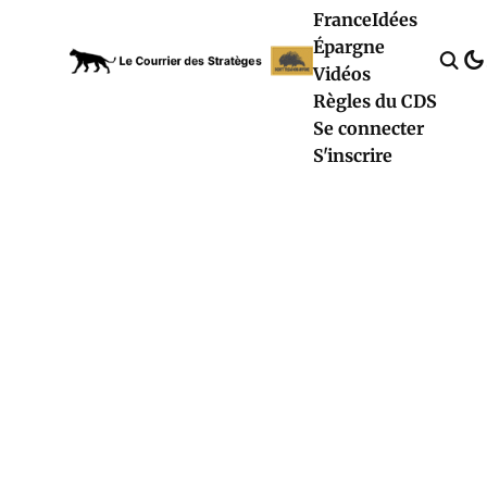
France
Idées
Épargne
Vidéos
Règles du CDS
Se connecter
S'inscrire