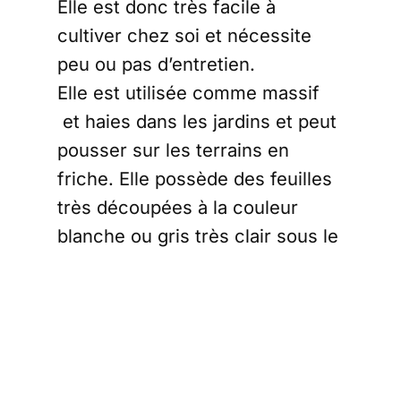
Elle est donc très facile à
cultiver chez soi et nécessite
peu ou pas d’entretien.
Elle est utilisée comme massif
et haies dans les jardins et peut
pousser sur les terrains en
friche. Elle possède des feuilles
très découpées à la couleur
blanche ou gris très clair sous le
dessous, et verte sur le dessus.
Ce côté est recouvert d’un léger
duvet. Elle n’est cependant pas
aussi parfumée que l’
artemisia
annua
.