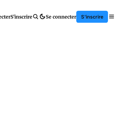
ecter
S'inscrire
Se connecter
S'inscrire