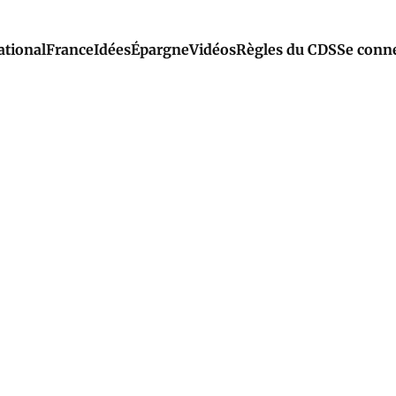
ational
France
Idées
Épargne
Vidéos
Règles du CDS
Se conn