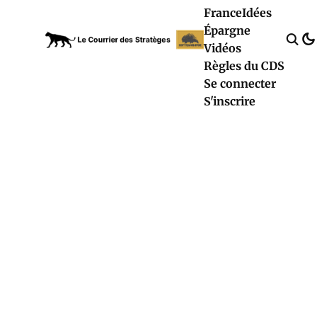
France
Idées
Épargne
Vidéos
Règles du CDS
Se connecter
S'inscrire